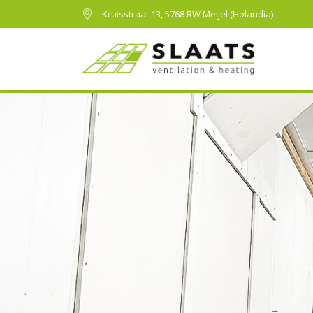
Kruisstraat 13, 5768 RW Meijel (Holandia)