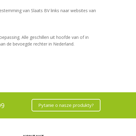
oestemming van Slaats BV links naar websites van
epassing. Alle geschillen uit hoofde van of in
 aan de bevoegde rechter in Nederland.
99
Pytanie o nasze produkty?