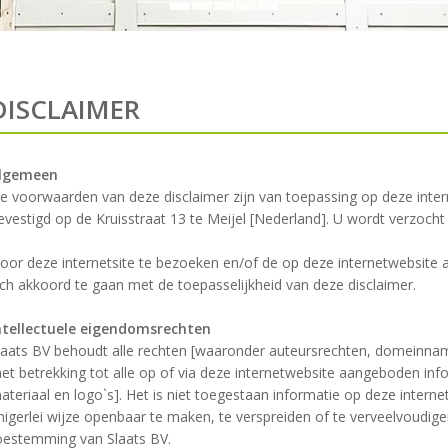
DISCLAIMER
lgemeen
e voorwaarden van deze disclaimer zijn van toepassing op deze inter
evestigd op de Kruisstraat 13 te Meijel [Nederland]. U wordt verzocht 
oor deze internetsite te bezoeken en/of de op deze internetwebsite a
ich akkoord te gaan met de toepasselijkheid van deze disclaimer.
ntellectuele eigendomsrechten
laats BV behoudt alle rechten [waaronder auteursrechten, domeinnam
et betrekking tot alle op of via deze internetwebsite aangeboden info
ateriaal en logo`s]. Het is niet toegestaan informatie op deze intern
nigerlei wijze openbaar te maken, te verspreiden of te verveelvoudige
oestemming van Slaats BV.