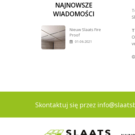
NAJNOWSZE
T
WIADOMOŚCI
S
Nieuw Slaats Fire
T
Proof
O
01-06-2021
v
©
Skontaktuj się przez
info@slaats