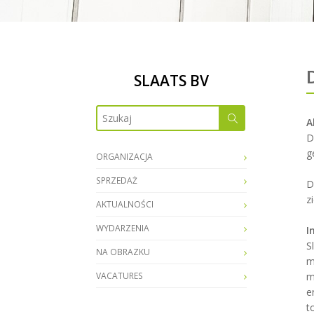
SLAATS BV
A
D
g
ORGANIZACJA
SPRZEDAŻ
D
z
AKTUALNOŚCI
WYDARZENIA
I
S
NA OBRAZKU
m
VACATURES
m
e
t