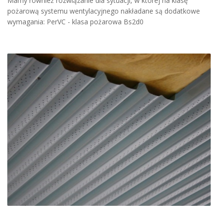
Mamy również rozwiązanie dla sytuacji, w której na klasę
pożarową systemu wentylacyjnego nakładane są dodatkowe
wymagania: PerVC - klasa pożarowa Bs2d0