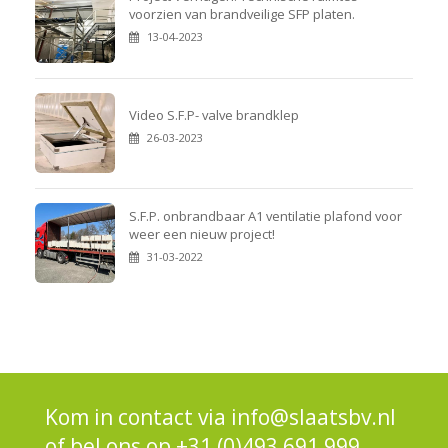
voorzien van brandveilige SFP platen.
13-04-2023
Video S.F.P- valve brandklep
26-03-2023
S.F.P. onbrandbaar A1 ventilatie plafond voor
weer een nieuw project!
31-03-2022
Kom in contact via
info@slaatsbv.nl
of bel ons op
+31 (0)493 691 999