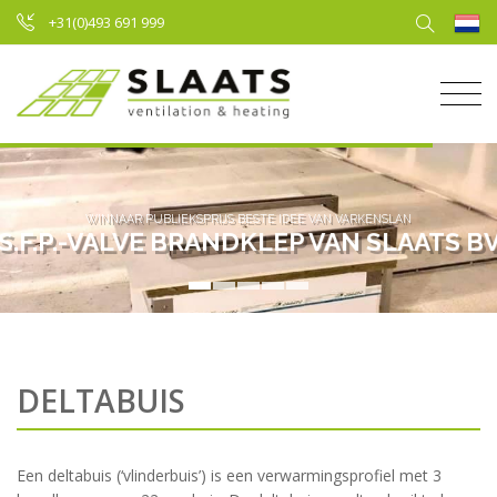
+31(0)493 691 999
WINNAAR PUBLIEKSPRIJS BESTE IDEE VAN VARKENSLAND
S.F.P.-VALVE BRANDKLEP VAN SLAATS B
DELTABUIS
Een deltabuis (‘vlinderbuis’) is een verwarmingsprofiel met 3