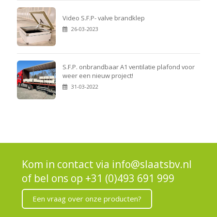
Video S.F.P- valve brandklep
26-03-2023
S.F.P. onbrandbaar A1 ventilatie plafond voor
weer een nieuw project!
31-03-2022
Kom in contact via
info@slaatsbv.nl
of bel ons op
+31 (0)493 691 999
Een vraag over onze producten?