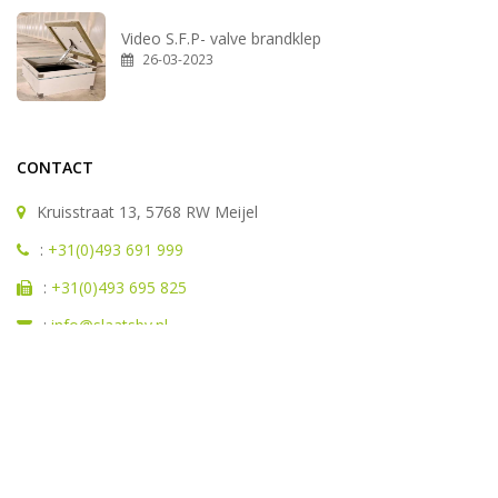
Video S.F.P- valve brandklep
26-03-2023
CONTACT
Kruisstraat 13, 5768 RW Meijel
:
+31(0)493 691 999
:
+31(0)493 695 825
:
info@slaatsbv.nl
© Copyright 2026 Slaats BV. Alle rechten voorbehouden. Realisatie:
Lumiat