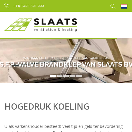
+31(0)493 691 999
WINNAAR PUBLIEKSPRIJS BESTE IDEE VAN VARKENSLAND
S.F.P.-VALVE BRANDKLEP VAN SLAATS B
HOGEDRUK KOELING
U als varkenshouder besteedt veel tijd en geld ter bevordering