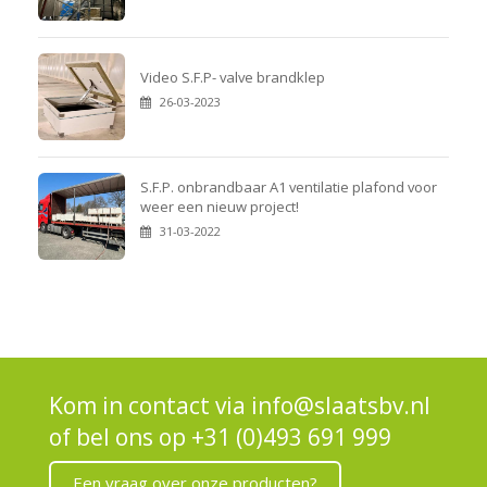
Video S.F.P- valve brandklep
26-03-2023
S.F.P. onbrandbaar A1 ventilatie plafond voor
weer een nieuw project!
31-03-2022
Kom in contact via
info@slaatsbv.nl
of bel ons op
+31 (0)493 691 999
Een vraag over onze producten?